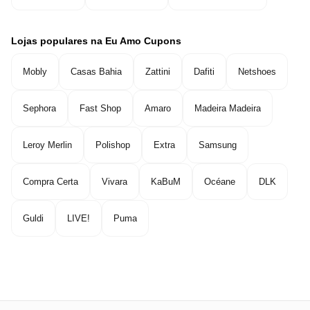
Lojas populares na Eu Amo Cupons
Mobly
Casas Bahia
Zattini
Dafiti
Netshoes
Sephora
Fast Shop
Amaro
Madeira Madeira
Leroy Merlin
Polishop
Extra
Samsung
Compra Certa
Vivara
KaBuM
Océane
DLK
Guldi
LIVE!
Puma