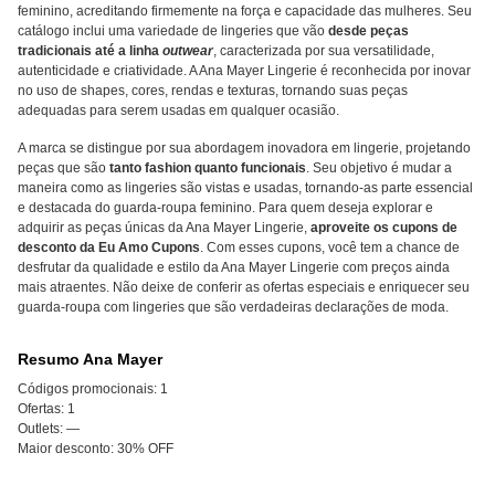
feminino, acreditando firmemente na força e capacidade das mulheres. Seu
catálogo inclui uma variedade de lingeries que vão
desde peças
tradicionais até a linha
outwear
, caracterizada por sua versatilidade,
autenticidade e criatividade. A Ana Mayer Lingerie é reconhecida por inovar
no uso de shapes, cores, rendas e texturas, tornando suas peças
adequadas para serem usadas em qualquer ocasião.
A marca se distingue por sua abordagem inovadora em lingerie, projetando
peças que são
tanto fashion quanto funcionais
. Seu objetivo é mudar a
maneira como as lingeries são vistas e usadas, tornando-as parte essencial
e destacada do guarda-roupa feminino. Para quem deseja explorar e
adquirir as peças únicas da Ana Mayer Lingerie,
aproveite os cupons de
desconto da Eu Amo Cupons
. Com esses cupons, você tem a chance de
desfrutar da qualidade e estilo da Ana Mayer Lingerie com preços ainda
mais atraentes. Não deixe de conferir as ofertas especiais e enriquecer seu
guarda-roupa com lingeries que são verdadeiras declarações de moda.
Resumo Ana Mayer
Códigos promocionais:
1
Ofertas:
1
Outlets:
—
Maior desconto:
30% OFF