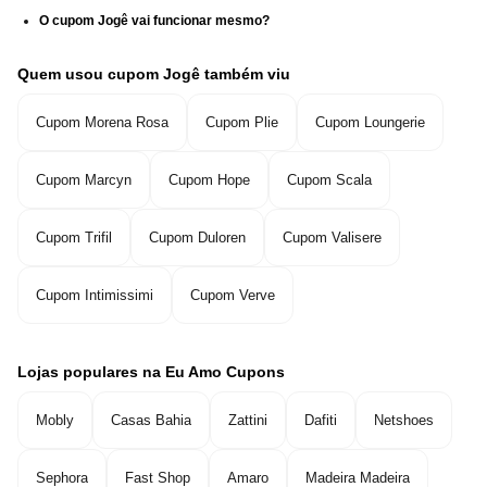
O cupom Jogê vai funcionar mesmo?
Quem usou cupom Jogê também viu
Cupom Morena Rosa
Cupom Plie
Cupom Loungerie
Cupom Marcyn
Cupom Hope
Cupom Scala
Cupom Trifil
Cupom Duloren
Cupom Valisere
Cupom Intimissimi
Cupom Verve
Lojas populares na Eu Amo Cupons
Mobly
Casas Bahia
Zattini
Dafiti
Netshoes
Sephora
Fast Shop
Amaro
Madeira Madeira