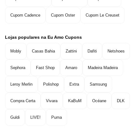
Cupom Cadence
Cupom Oster
Cupom Le Creuset
Lojas populares na Eu Amo Cupons
Mobly
Casas Bahia
Zattini
Dafiti
Netshoes
Sephora
Fast Shop
Amaro
Madeira Madeira
Leroy Merlin
Polishop
Extra
Samsung
Compra Certa
Vivara
KaBuM
Océane
DLK
Guldi
LIVE!
Puma