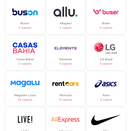
Buson
Allugator
Buser
2 cupons
1 cupom
4 cupons
Casas Bahia
Elements
LG Brasil
2 cupons
4 cupons
3 cupons
Magazine Luiza
Rentcars
Asics
10 cupons
3 cupons
1 cupom