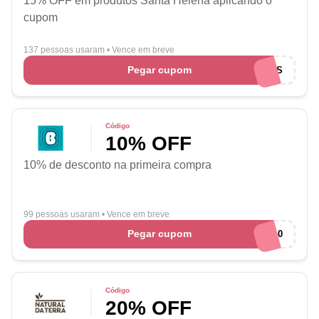
15% OFF em produtos Santa Helena aplicando o
cupom
137 pessoas usaram
•
Vence em breve
Pegar cupom
EUAMOCUPONS
Código
10% OFF
10% de desconto na primeira compra
99 pessoas usaram
•
Vence em breve
Pegar cupom
WELCOME10
Código
20% OFF