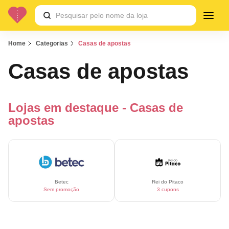
Home
Categorias
Casas de apostas
Casas de apostas
Lojas em destaque - Casas de
apostas
Betec
Rei do Pitaco
Sem promoção
3 cupons