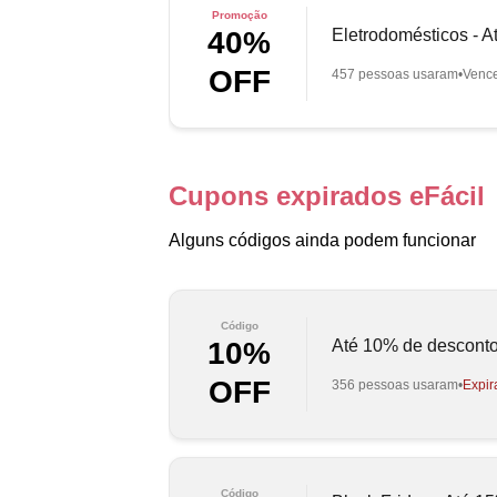
Promoção
Eletrodomésticos - 
40%
OFF
457 pessoas usaram
Venc
Cupons expirados eFácil
Alguns códigos ainda podem funcionar
Código
Até 10% de descont
10%
OFF
356 pessoas usaram
Expir
Código