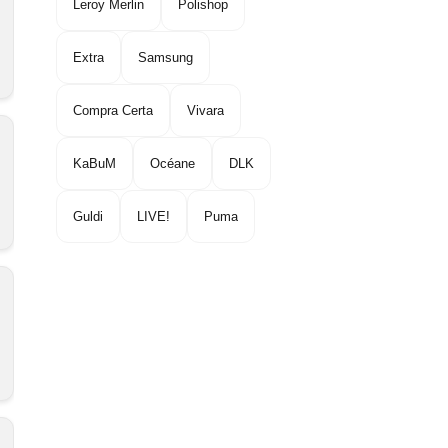
Leroy Merlin
Polishop
Extra
Samsung
Compra Certa
Vivara
KaBuM
Océane
DLK
Guldi
LIVE!
Puma