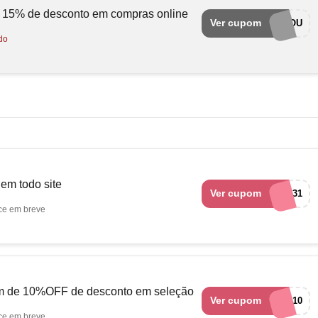
 15% de desconto em compras online
Ver cupom
QUARTOU
do
m todo site
Ver cupom
RCA-27231
ce em breve
m de 10%OFF de desconto em seleção
Ver cupom
FERRAMENTA10
ce em breve