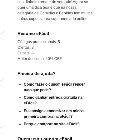
seu dinheiro render de verdade! Agora se
quer uma dica boa é que na nossa
categoria de Comidas e Bebidas tem muitos
outros cupons para supermercado online.
Resumo eFácil
Códigos promocionais:
5
Ofertas:
3
Outlets:
—
Maior desconto:
40% OFF
Precisa de ajuda?
Como fazer o cupom eFácil render
tudo que pode?
Como ganhar entrega gratuita na
eFácil?
Eu consigo economizar em minha
primeira compra na eFácil?
Porque comprar no site eFácil?
Quem usou cupom eFácil