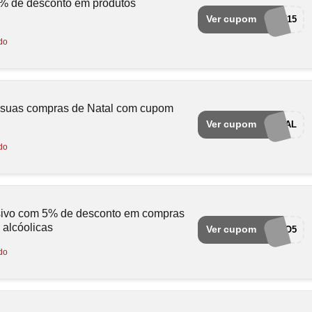
15% de desconto em produtos
.
Ver cupom
BLACK15
do
 suas compras de Natal com cupom
Ver cupom
ENTAOENATAL
do
sivo com 5% de desconto em compras
 alcóolicas
Ver cupom
EUAMO5
do