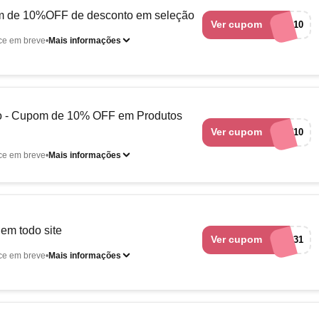
m de 10%OFF de desconto em seleção
Ver cupom
FERRAMENTA10
ce em breve
Mais informações
ão - Cupom de 10% OFF em Produtos
Ver cupom
CONSTRU10
ce em breve
Mais informações
m todo site
Ver cupom
RCA-27231
ce em breve
Mais informações