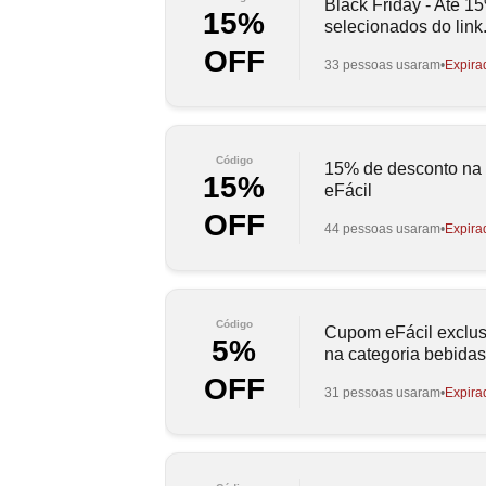
Black Friday - Até 
15%
selecionados do link
OFF
33 pessoas usaram
Expira
Código
15% de desconto na
15%
eFácil
OFF
44 pessoas usaram
Expira
Código
Cupom eFácil exclu
5%
na categoria bebidas
OFF
31 pessoas usaram
Expira