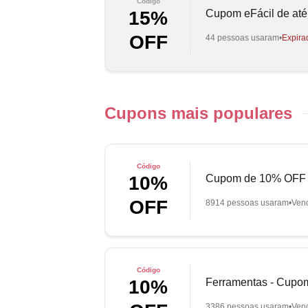
Código
Cupom eFácil de até
15%
OFF
44 pessoas usaram
Expira
Cupons mais populares
Código
Cupom de 10% OFF e
10%
OFF
8914 pessoas usaram
Ven
Código
Ferramentas - Cupo
10%
3386 pessoas usaram
Ven