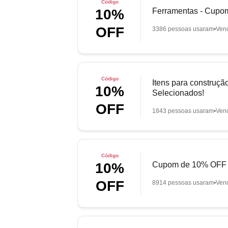
Código
Ferramentas - Cupo
10%
OFF
3386 pessoas usaram
Ven
Código
Itens para construç
10%
Selecionados!
OFF
1843 pessoas usaram
Ven
Código
Cupom de 10% OFF e
10%
OFF
8914 pessoas usaram
Ven