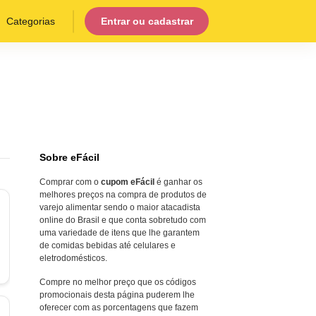
Categorias
Entrar ou cadastrar
Sobre eFácil
Comprar com o
cupom eFácil
é ganhar os
melhores preços na compra de produtos de
varejo alimentar sendo o maior atacadista
online do Brasil e que conta sobretudo com
uma variedade de itens que lhe garantem
de comidas bebidas até celulares e
eletrodomésticos.
Compre no melhor preço que os códigos
promocionais desta página puderem lhe
oferecer com as porcentagens que fazem