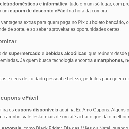
 eletrodomésticos e informática
, tudo em um só lugar, com pr
do um
cupom de desconto eFácil
na hora da compra.
r vantagens extras para quem paga no Pix ou boleto bancário,
e de sorte, é só saber aproveitar as oportunidades certas.
omizar
s de
supermercado
e
bebidas alcoólicas
, que reúnem desde 
 premiadas. Já quem busca tecnologia encontra
smartphones, n
cas e itens de cuidado pessoal e beleza, perfeitos para quem q
 cupons eFácil
nfira os
cupons disponíveis
aqui na Eu Amo Cupons. Alguns of
 carrinho, vale testar mais de um até achar o que dá o melhor 
 sazonais
, como Black Friday, Dia das Mães ou Natal, quando