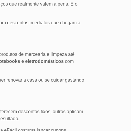
eços que realmente valem a pena. E o
 com descontos imediatos que chegam a
produtos de mercearia e limpeza até
otebooks e eletrodomésticos
com
uer renovar a casa ou se cuidar gastando
erecem descontos fixos, outros aplicam
resultado.
 a eFácil costuma lançar cupons