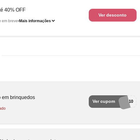
Até 40% OFF
Ver desconto
e em breve
Mais informações
o em brinquedos
Ver cupom
BRINQUEDO10
ado