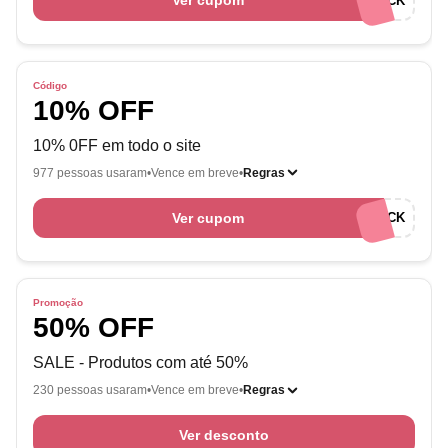
Ver cupom
WELCOMECK
Código
10% OFF
10% 0FF em todo o site
977 pessoas usaram
Vence em breve
Regras
Ver cupom
OPTIMISECK
Promoção
50% OFF
SALE - Produtos com até 50%
230 pessoas usaram
Vence em breve
Regras
Ver desconto