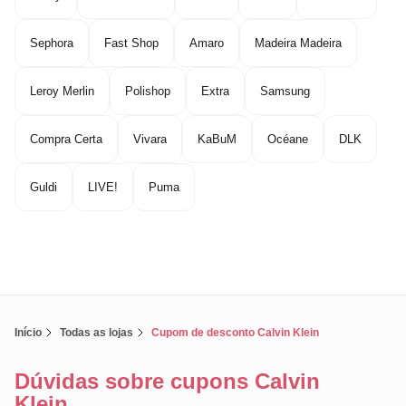
Sephora
Fast Shop
Amaro
Madeira Madeira
Leroy Merlin
Polishop
Extra
Samsung
Compra Certa
Vivara
KaBuM
Océane
DLK
Guldi
LIVE!
Puma
Início
Todas as lojas
Cupom de desconto Calvin Klein
Dúvidas sobre cupons Calvin
Klein