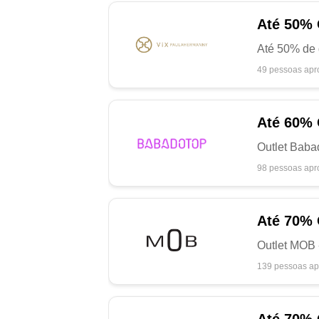
Até
50%
Até 50% de d
49 pessoas apr
Até
60%
Outlet Baba
98 pessoas apr
Até
70%
Outlet MOB 
139 pessoas ap