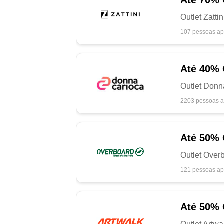
Até
70%
Outlet Zatti
107 pessoas ap
Até
40%
Outlet Donn
2203 pessoas a
Até
50%
Outlet Over
121 pessoas ap
Até
50%