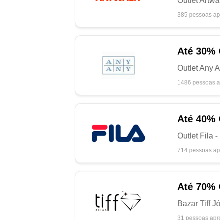
Outlet Artw
385 pessoas ap
Até
30%
Outlet Any 
1486 pessoas a
Até
40%
Outlet Fila 
714 pessoas ap
Até
70%
Bazar Tiff 
31 pessoas apr