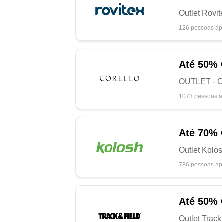
Outlet Rovi
126 pessoas ap
Até
50%
OUTLET - Of
1073 pessoas a
Até
70%
Outlet Kolos
786 pessoas ap
Até
50%
Outlet Track