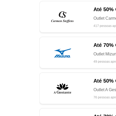
Até
50%
Outlet Carm
417 pessoas ap
Até
70%
Outlet Mizu
49 pessoas apr
Até
50%
Outlet A Ge
76 pessoas apr