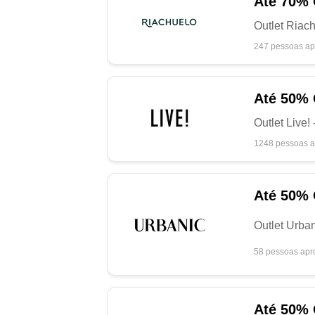
Até
70%
Outlet Riac
247 pessoas ap
Até
50%
Outlet Live!
1248 pessoas a
Até
50%
Outlet Urba
58 pessoas apr
Até
50%