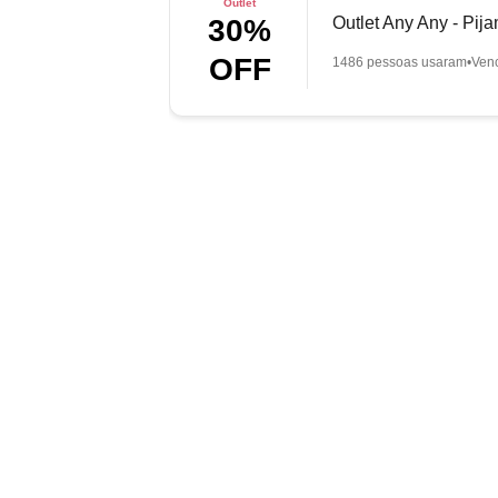
Outlet
Outlet Any Any - Pij
30%
OFF
1486 pessoas usaram
Ven