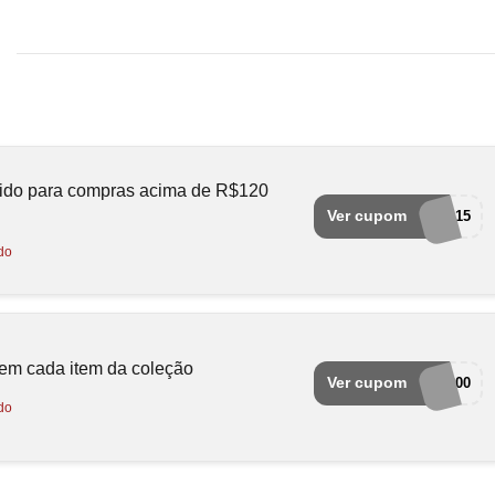
lido para compras acima de R$120
Ver cupom
Quero15
do
em cada item da coleção
Ver cupom
ultra200
do