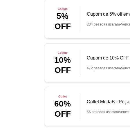
Código
Cupom de 5% off em 
5%
OFF
234 pessoas usaram
Venc
Código
Cupom de 10% OFF e
10%
OFF
472 pessoas usaram
Venc
Outlet
Outlet ModaB - Peça
60%
OFF
65 pessoas usaram
Vence 