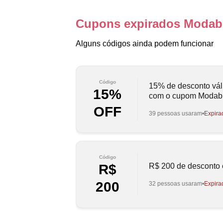
Cupons expirados Modab
Alguns códigos ainda podem funcionar
Código
15% de desconto vá
15%
com o cupom Modab
OFF
39 pessoas usaram
Expira
Código
R$ 200 de desconto 
R$
200
32 pessoas usaram
Expira