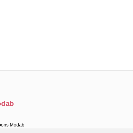
odab
upons Modab