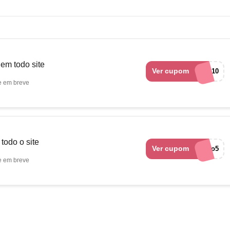
m todo site
Ver cupom
MODAB10
e em breve
todo o site
Ver cupom
euquero5
e em breve