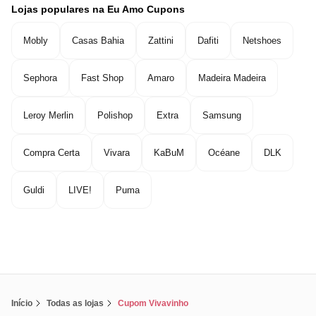
Lojas populares na Eu Amo Cupons
Mobly
Casas Bahia
Zattini
Dafiti
Netshoes
Sephora
Fast Shop
Amaro
Madeira Madeira
Leroy Merlin
Polishop
Extra
Samsung
Compra Certa
Vivara
KaBuM
Océane
DLK
Guldi
LIVE!
Puma
Início
Todas as lojas
Cupom Vivavinho