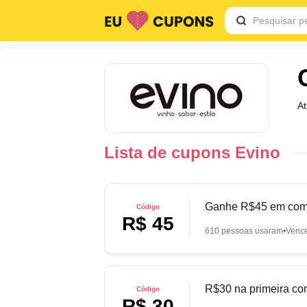
A
Lista de cupons Evino
Ganhe R$45 em com
Código
R$ 45
610 pessoas usaram
Venc
R$30 na primeira co
Código
R$ 30