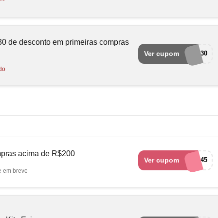
0 de desconto em primeiras compras
Ver cupom
GANHE30
do
pras acima de R$200
Ver cupom
QUERO45
e em breve