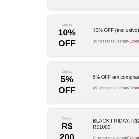
Código
10% OFF (exclusivo
10%
OFF
357 pessoas usaram
Expir
Código
5% OFF em compras
5%
OFF
451 pessoas usaram
Expir
Código
BLACK FRIDAY: R$2
R$
R$1000
200
21 pessoas usaram
Expira