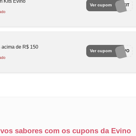
 Kits Evino
Ver cupom
QUEROKIT
ado
 acima de R$ 150
Ver cupom
QUERODENOVO
ado
vos sabores com os cupons da Evino