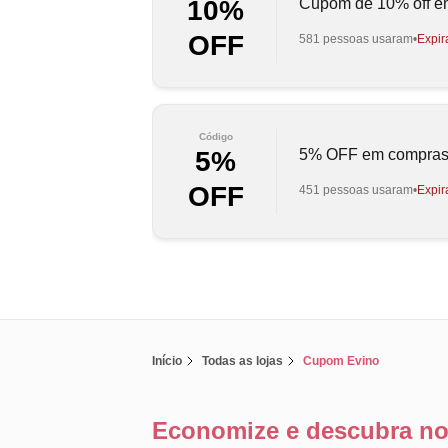
Cupom de 10% off em
10%
OFF
581 pessoas usaram
Expir
Código
5% OFF em compras
5%
OFF
451 pessoas usaram
Expir
Início
Todas as lojas
Cupom Evino
Economize e descubra no