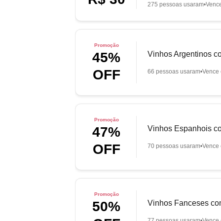
275 pessoas usaram
Venc
Promoção
Vinhos Argentinos c
45%
OFF
66 pessoas usaram
Vence 
Promoção
Vinhos Espanhois c
47%
OFF
70 pessoas usaram
Vence 
Promoção
Vinhos Fanceses co
50%
77 pessoas usaram
Vence 