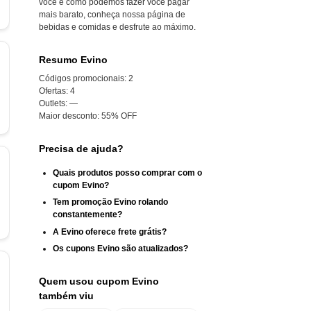
você e como podemos fazer você pagar
mais barato, conheça nossa página de
bebidas e comidas e desfrute ao máximo.
Resumo Evino
Códigos promocionais:
2
Ofertas:
4
Outlets:
—
Maior desconto:
55% OFF
Precisa de ajuda?
Quais produtos posso comprar com o
cupom Evino?
Tem promoção Evino rolando
constantemente?
A Evino oferece frete grátis?
Os cupons Evino são atualizados?
Quem usou cupom Evino
também viu