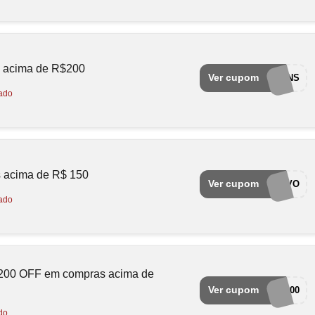
) acima de R$200
Ver cupom
EUAMOCUPONS
ado
 acima de R$ 150
Ver cupom
QUERODENOVO
ado
00 OFF em compras acima de
Ver cupom
BF200
do