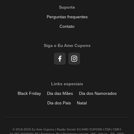
Suporte
Perguntas frequentes
Contato
Siga o Eu Amo Cupons
Links especiais
Black Friday
Dia das Mães
Dia dos Namorados
Dia dos Pais
Natal
© 2016-2026 Eu Amo Cupons | Razão Social: EU AMO CUPONS LTDA | CNPJ:
24.267.493/0001-99 | Endereço: Rua Presidente Lincoln, 155 - Atibaia - SP - CEP: