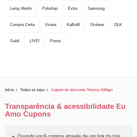
Leroy Merlin
Polishop
Extra
Samsung
Compra Certa
Vivara
KaBuM
Océane
DLK
Guldi
LIVE!
Puma
Início
Todas as lojas
Cupom de desconto Tommy Hilfiger
Transparência & acessibilidade Eu
Amo Cupons
Quando você compra através de um link da loja ,