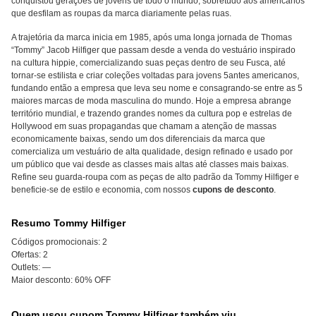
conquistou gerações de jovens de todo o mundo, sobretudo aos americanos
que desfilam as roupas da marca diariamente pelas ruas.
A trajetória da marca inicia em 1985, após uma longa jornada de Thomas
“Tommy” Jacob Hilfiger que passam desde a venda do vestuário inspirado
na cultura hippie, comercializando suas peças dentro de seu Fusca, até
tornar-se estilista e criar coleções voltadas para jovens 5antes americanos,
fundando então a empresa que leva seu nome e consagrando-se entre as 5
maiores marcas de moda masculina do mundo. Hoje a empresa abrange
território mundial, e trazendo grandes nomes da cultura pop e estrelas de
Hollywood em suas propagandas que chamam a atenção de massas
economicamente baixas, sendo um dos diferenciais da marca que
comercializa um vestuário de alta qualidade, design refinado e usado por
um público que vai desde as classes mais altas até classes mais baixas.
Refine seu guarda-roupa com as peças de alto padrão da Tommy Hilfiger e
beneficie-se de estilo e economia, com nossos
cupons de desconto
.
Resumo Tommy Hilfiger
Códigos promocionais:
2
Ofertas:
2
Outlets:
—
Maior desconto:
60% OFF
Quem usou cupom Tommy Hilfiger também viu