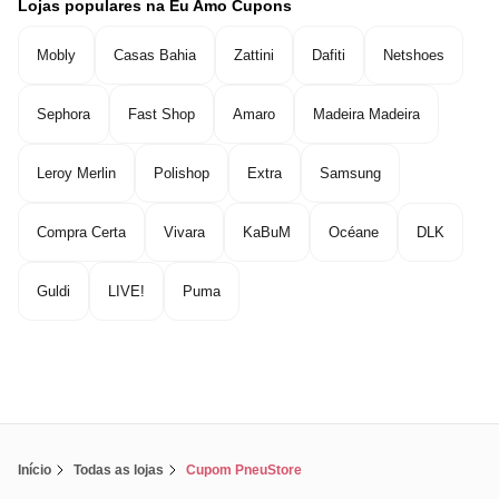
Lojas populares na Eu Amo Cupons
Mobly
Casas Bahia
Zattini
Dafiti
Netshoes
Sephora
Fast Shop
Amaro
Madeira Madeira
Leroy Merlin
Polishop
Extra
Samsung
Compra Certa
Vivara
KaBuM
Océane
DLK
Guldi
LIVE!
Puma
Início
Todas as lojas
Cupom PneuStore