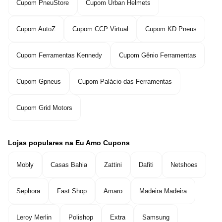
Cupom PneuStore
Cupom Urban Helmets
Cupom AutoZ
Cupom CCP Virtual
Cupom KD Pneus
Cupom Ferramentas Kennedy
Cupom Gênio Ferramentas
Cupom Gpneus
Cupom Palácio das Ferramentas
Cupom Grid Motors
Lojas populares na Eu Amo Cupons
Mobly
Casas Bahia
Zattini
Dafiti
Netshoes
Sephora
Fast Shop
Amaro
Madeira Madeira
Leroy Merlin
Polishop
Extra
Samsung