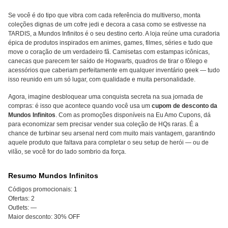
Se você é do tipo que vibra com cada referência do multiverso, monta
coleções dignas de um cofre jedi e decora a casa como se estivesse na
TARDIS, a Mundos Infinitos é o seu destino certo. A loja reúne uma curadoria
épica de produtos inspirados em animes, games, filmes, séries e tudo que
move o coração de um verdadeiro fã. Camisetas com estampas icônicas,
canecas que parecem ter saído de Hogwarts, quadros de tirar o fôlego e
acessórios que caberiam perfeitamente em qualquer inventário geek — tudo
isso reunido em um só lugar, com qualidade e muita personalidade.
Agora, imagine desbloquear uma conquista secreta na sua jornada de
compras: é isso que acontece quando você usa um
cupom de desconto da
Mundos Infinitos
. Com as promoções disponíveis na Eu Amo Cupons, dá
para economizar sem precisar vender sua coleção de HQs raras. É a
chance de turbinar seu arsenal nerd com muito mais vantagem, garantindo
aquele produto que faltava para completar o seu setup de herói — ou de
vilão, se você for do lado sombrio da força.
Resumo Mundos Infinitos
Códigos promocionais:
1
Ofertas:
2
Outlets:
—
Maior desconto:
30% OFF