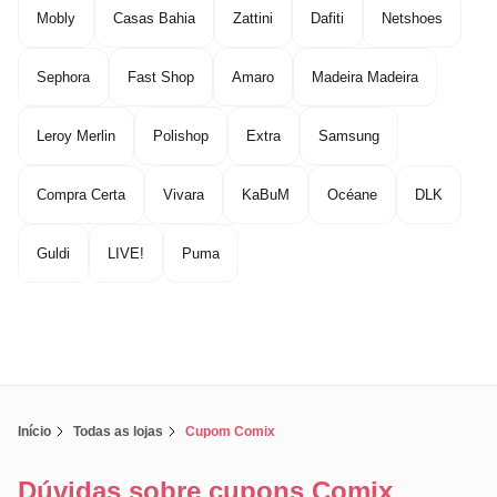
Mobly
Casas Bahia
Zattini
Dafiti
Netshoes
Sephora
Fast Shop
Amaro
Madeira Madeira
Leroy Merlin
Polishop
Extra
Samsung
Compra Certa
Vivara
KaBuM
Océane
DLK
Guldi
LIVE!
Puma
Início
Todas as lojas
Cupom Comix
Dúvidas sobre cupons Comix