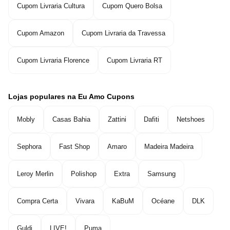
Cupom Livraria Cultura
Cupom Quero Bolsa
Cupom Amazon
Cupom Livraria da Travessa
Cupom Livraria Florence
Cupom Livraria RT
Lojas populares na Eu Amo Cupons
Mobly
Casas Bahia
Zattini
Dafiti
Netshoes
Sephora
Fast Shop
Amaro
Madeira Madeira
Leroy Merlin
Polishop
Extra
Samsung
Compra Certa
Vivara
KaBuM
Océane
DLK
Guldi
LIVE!
Puma