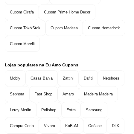
Cupom Girafa
Cupom Prime Home Decor
Cupom Tok&Stok
Cupom Madesa
Cupom Homedock
Cupom Marelli
Lojas populares na Eu Amo Cupons
Mobly
Casas Bahia
Zattini
Dafiti
Netshoes
Sephora
Fast Shop
Amaro
Madeira Madeira
Leroy Merlin
Polishop
Extra
Samsung
Compra Certa
Vivara
KaBuM
Océane
DLK