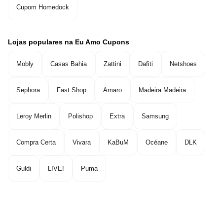
Cupom Homedock
Lojas populares na Eu Amo Cupons
Mobly
Casas Bahia
Zattini
Dafiti
Netshoes
Sephora
Fast Shop
Amaro
Madeira Madeira
Leroy Merlin
Polishop
Extra
Samsung
Compra Certa
Vivara
KaBuM
Océane
DLK
Guldi
LIVE!
Puma