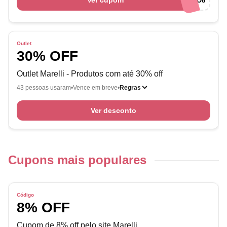
Ver cupom
MOBILIARIO8
Outlet
30% OFF
Outlet Marelli - Produtos com até 30% off
43 pessoas usaram
Vence em breve
Regras
Ver desconto
Cupons mais populares
Código
8% OFF
Cupom de 8% off pelo site Marelli