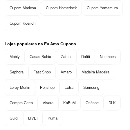
Cupom Madesa
Cupom Homedock
Cupom Yamamura
Cupom Koerich
Lojas populares na Eu Amo Cupons
Mobly
Casas Bahia
Zattini
Dafiti
Netshoes
Sephora
Fast Shop
Amaro
Madeira Madeira
Leroy Merlin
Polishop
Extra
Samsung
Compra Certa
Vivara
KaBuM
Océane
DLK
Guldi
LIVE!
Puma