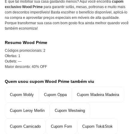
E que tal mobiliar sua casa gastando menos? Aqui você encontra
cupom
exclusivo Wood Prime
para garantir sofás, mesas, poltronas e muito mais
com descontos imperdíveis! Basta escolher o benefício disponível, aplicá-lo
na compra e aproveitar preços especiais em móveis de alta qualidade.
Porque transformar sua casa com bom gosto fica ainda melhor quando você
também economiza!
Resumo Wood Prime
Códigos promocionais:
2
Ofertas:
1
Outlets:
—
Maior desconto:
40% OFF
Quem usou cupom Wood Prime também viu
Cupom Mobly
Cupom Oppa
Cupom Madeira Madeira
Cupom Leroy Merlin
Cupom Westwing
Cupom Camicado
Cupom Fom
Cupom Tok&Stok