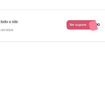
todo o site
Ver cupom
CUPONADO
e em breve