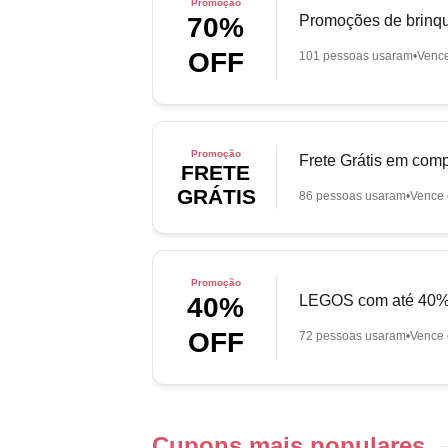
Promoção
Promoções de brinq
70%
OFF
101 pessoas usaram
Venc
Promoção
Frete Grátis em com
FRETE
GRÁTIS
86 pessoas usaram
Vence 
Promoção
LEGOS com até 40%
40%
OFF
72 pessoas usaram
Vence 
Cupons mais populares