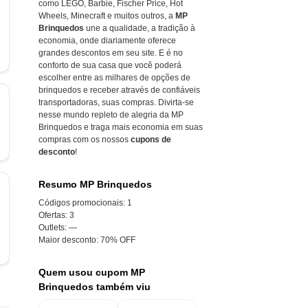
como LEGO, Barbie, Fischer Price, Hot
Wheels, Minecraft e muitos outros, a
MP
Brinquedos
une a qualidade, a tradição à
economia, onde diariamente oferece
grandes descontos em seu site. E é no
conforto de sua casa que você poderá
escolher entre as milhares de opções de
brinquedos e receber através de confiáveis
transportadoras, suas compras. Divirta-se
nesse mundo repleto de alegria da MP
Brinquedos e traga mais economia em suas
compras com os nossos
cupons de
desconto
!
Resumo MP Brinquedos
Códigos promocionais:
1
Ofertas:
3
Outlets:
—
Maior desconto:
70% OFF
Quem usou cupom MP
Brinquedos também viu