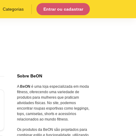
Categorias
Entrar ou cadastrar
Sobre BeON
A
BeON
é uma loja especializada em moda
fitness, oferecendo uma variedade de
produtos para mulheres que praticam
atividades físicas. No site, podemos
encontrar roupas esportivas como leggings,
tops, camisetas, shorts e acessórios
relacionados ao mundo fitness.
Os produtos da BeON são projetados para
combinar estilo e funcionalidade, utilizando