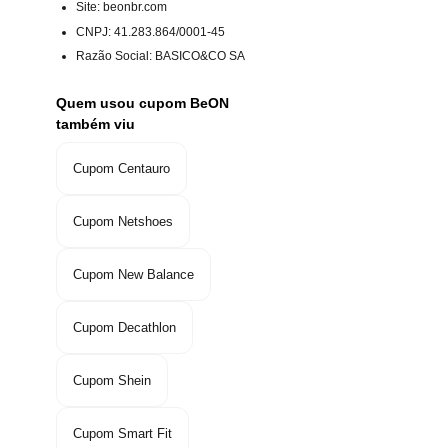
Site: beonbr.com
CNPJ
:
41.283.864/0001-45
Razão Social
:
BASICO&CO SA
Quem usou cupom BeON
também viu
Cupom Centauro
Cupom Netshoes
Cupom New Balance
Cupom Decathlon
Cupom Shein
Cupom Smart Fit