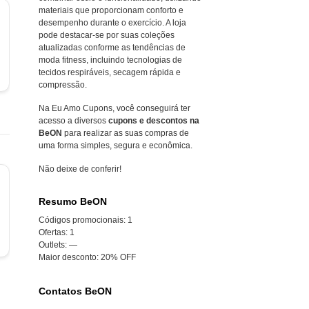
materiais que proporcionam conforto e
desempenho durante o exercício. A loja
pode destacar-se por suas coleções
atualizadas conforme as tendências de
moda fitness, incluindo tecnologias de
tecidos respiráveis, secagem rápida e
compressão.
Na Eu Amo Cupons, você conseguirá ter
acesso a diversos
cupons e descontos na
BeON
para realizar as suas compras de
uma forma simples, segura e econômica.
Não deixe de conferir!
Resumo BeON
Códigos promocionais:
1
Ofertas:
1
Outlets:
—
Maior desconto:
20% OFF
Contatos BeON