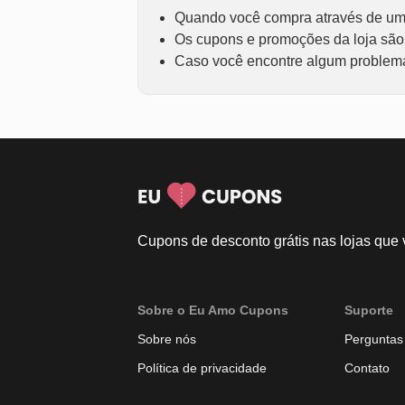
Quando você compra através de um 
Os cupons e promoções da loja são f
Caso você encontre algum problema 
Cupons de desconto grátis nas lojas que
Sobre o Eu Amo Cupons
Suporte
Sobre nós
Perguntas
Política de privacidade
Contato