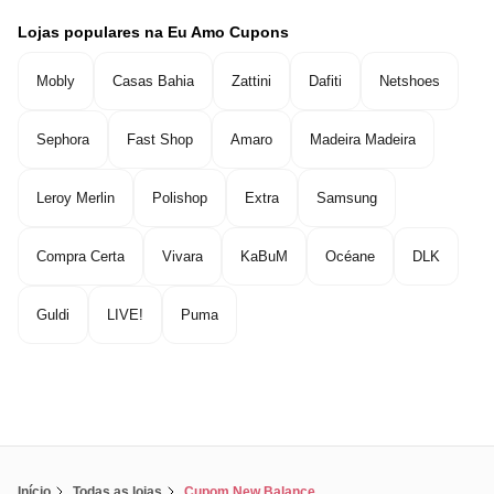
Lojas populares na Eu Amo Cupons
Mobly
Casas Bahia
Zattini
Dafiti
Netshoes
Sephora
Fast Shop
Amaro
Madeira Madeira
Leroy Merlin
Polishop
Extra
Samsung
Compra Certa
Vivara
KaBuM
Océane
DLK
Guldi
LIVE!
Puma
Início
Todas as lojas
Cupom New Balance