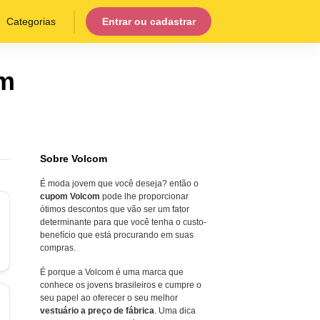
Categorias
Entrar ou cadastrar
om
Sobre Volcom
É moda jovem que você deseja? então o
cupom Volcom
pode lhe proporcionar
ótimos descontos que vão ser um fator
determinante para que você tenha o custo-
benefício que está procurando em suas
compras.
É porque a Volcom é uma marca que
conhece os jovens brasileiros e cumpre o
seu papel ao oferecer o seu melhor
vestuário a preço de fábrica
. Uma dica