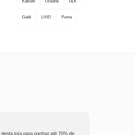
KaBuM
Océane
DLK
Guldi
LIVE!
Puma
esta loja para ganhar até 70% de