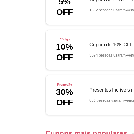
5%
OFF
1592 pessoas usaram
Ven
Código
Cupom de 10% OFF e
10%
OFF
3094 pessoas usaram
Ven
Promoção
Presentes Incriveis 
30%
OFF
883 pessoas usaram
Venc
Cupons mais populares