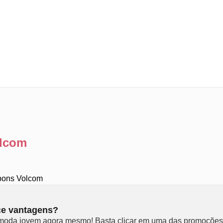
olcom
upons Volcom
ce vantagens?
oda jovem agora mesmo! Basta clicar em uma das promoções d