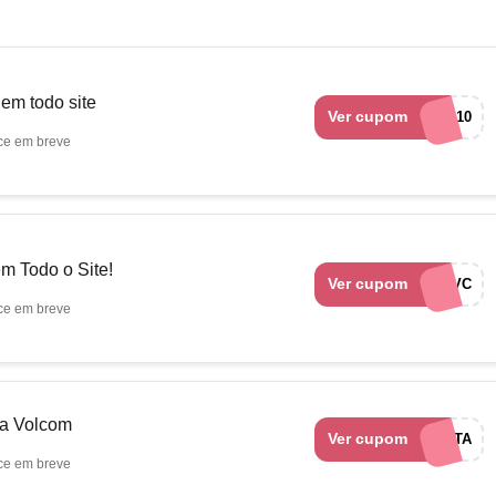
m todo site
Ver cupom
VCPLUS10
ce em breve
 Todo o Site!
Ver cupom
CTA5VC
ce em breve
na Volcom
Ver cupom
VOLCOMCTA
ce em breve