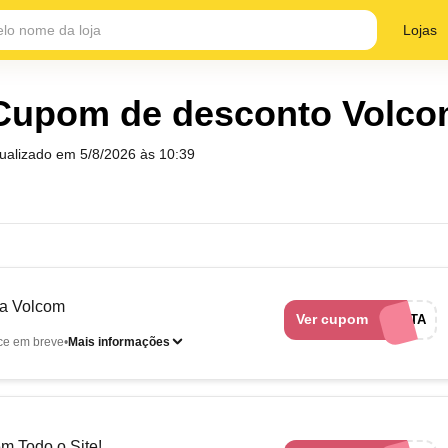
Lojas
Cupom de desconto Volc
tualizado em
5/8/2026 às 10:39
na Volcom
Ver cupom
VOLCOMCTA
ce em breve
Mais informações
 Todo o Site!