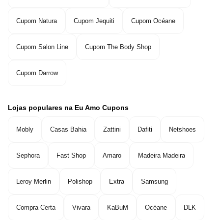
Cupom Natura
Cupom Jequiti
Cupom Océane
Cupom Salon Line
Cupom The Body Shop
Cupom Darrow
Lojas populares na Eu Amo Cupons
Mobly
Casas Bahia
Zattini
Dafiti
Netshoes
Sephora
Fast Shop
Amaro
Madeira Madeira
Leroy Merlin
Polishop
Extra
Samsung
Compra Certa
Vivara
KaBuM
Océane
DLK