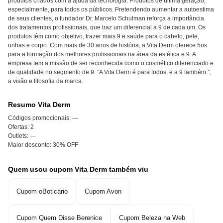
produtos criados com a ajuda da tecnologia. Produtos de última geração,
especialmente, para todos os públicos. Pretendendo aumentar a autoestima
de seus clientes, o fundador Dr. Marcelo Schulman reforça a importância
dos tratamentos profissionais, que traz um diferencial a 9 de cada um. Os
produtos têm como objetivo, trazer mais 9 e saúde para o cabelo, pele,
unhas e corpo. Com mais de 30 anos de história, a Vita Derm oferece 5os
para a formação dos melhores profissionais na área da estética e 9. A
empresa tem a missão de ser reconhecida como o cosmético diferenciado e
de qualidade no segmento de 9. “A Vita Derm é para todos, e a 9 também.”,
a visão e filosofia da marca.
Resumo Vita Derm
Códigos promocionais:
—
Ofertas:
2
Outlets:
—
Maior desconto:
30% OFF
Quem usou cupom Vita Derm também viu
Cupom oBoticário
Cupom Avon
Cupom Quem Disse Berenice
Cupom Beleza na Web