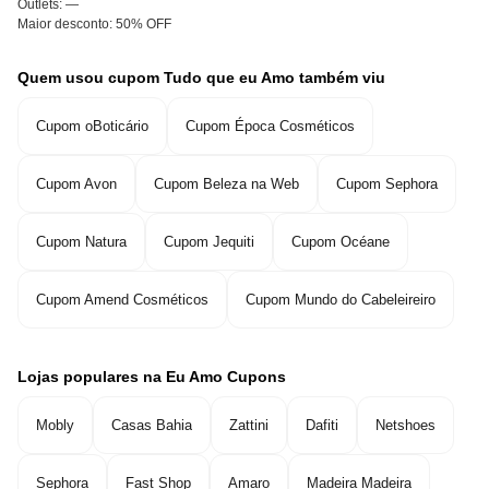
Outlets:
—
Maior desconto:
50% OFF
Quem usou cupom Tudo que eu Amo também viu
Cupom oBoticário
Cupom Época Cosméticos
Cupom Avon
Cupom Beleza na Web
Cupom Sephora
Cupom Natura
Cupom Jequiti
Cupom Océane
Cupom Amend Cosméticos
Cupom Mundo do Cabeleireiro
Lojas populares na Eu Amo Cupons
Mobly
Casas Bahia
Zattini
Dafiti
Netshoes
Sephora
Fast Shop
Amaro
Madeira Madeira