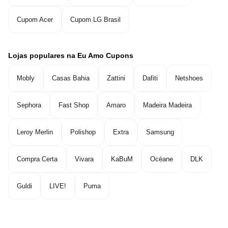
Cupom Acer
Cupom LG Brasil
Lojas populares na Eu Amo Cupons
Mobly
Casas Bahia
Zattini
Dafiti
Netshoes
Sephora
Fast Shop
Amaro
Madeira Madeira
Leroy Merlin
Polishop
Extra
Samsung
Compra Certa
Vivara
KaBuM
Océane
DLK
Guldi
LIVE!
Puma