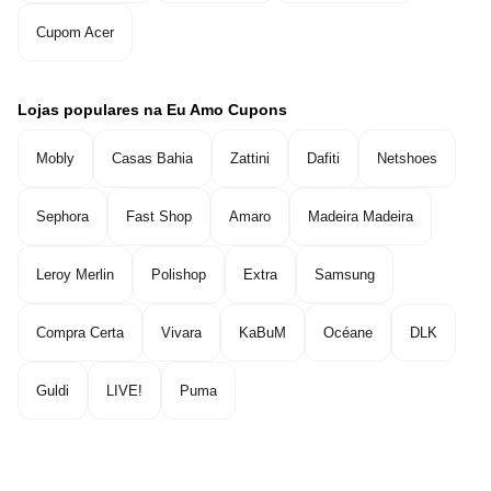
Cupom Acer
Lojas populares na Eu Amo Cupons
Mobly
Casas Bahia
Zattini
Dafiti
Netshoes
Sephora
Fast Shop
Amaro
Madeira Madeira
Leroy Merlin
Polishop
Extra
Samsung
Compra Certa
Vivara
KaBuM
Océane
DLK
Guldi
LIVE!
Puma