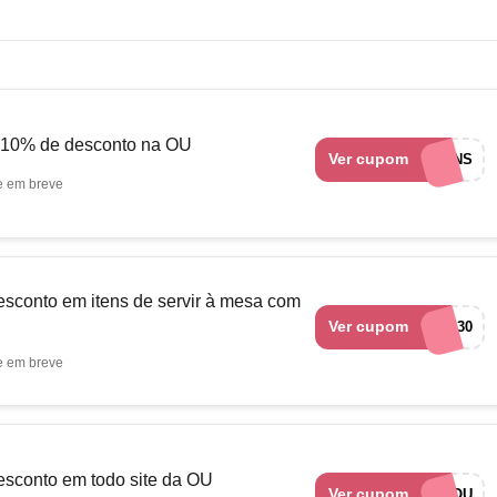
 10% de desconto na OU
Ver cupom
EUAMOCUPONS
e em breve
sconto em itens de servir à mesa com
Ver cupom
raservir30
e em breve
sconto em todo site da OU
Ver cupom
BEMVINDOU