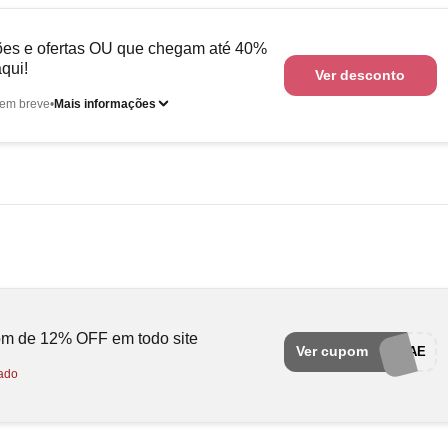
es e ofertas OU que chegam até 40%
qui!
Ver desconto
em breve
Mais informações
om de 12% OFF em todo site
Ver cupom
MAE
ado