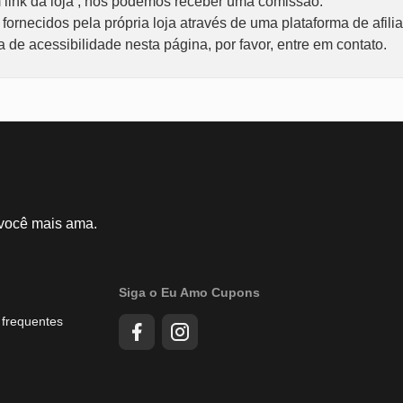
link da loja , nós podemos receber uma comissão.
ornecidos pela própria loja através de uma plataforma de afili
de acessibilidade nesta página, por favor, entre em contato.
 você mais ama.
Siga o Eu Amo Cupons
 frequentes