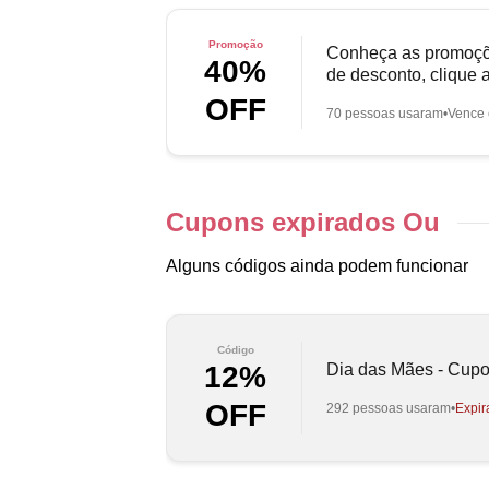
Promoção
Conheça as promoçõ
40%
de desconto, clique a
OFF
70 pessoas usaram
Vence 
Cupons expirados Ou
Alguns códigos ainda podem funcionar
Código
Dia das Mães - Cup
12%
OFF
292 pessoas usaram
Expir