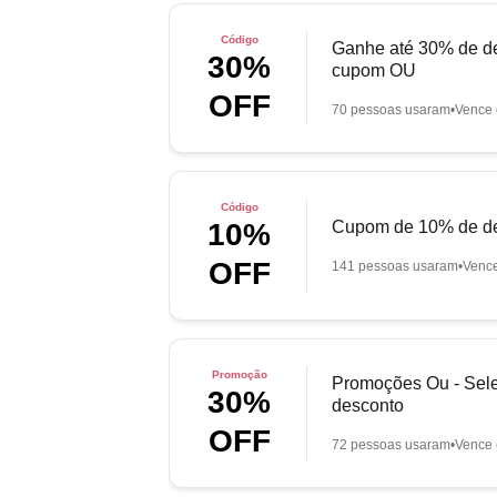
Código
Ganhe até 30% de de
30%
cupom OU
OFF
70 pessoas usaram
Vence 
Código
Cupom de 10% de de
10%
OFF
141 pessoas usaram
Venc
Promoção
Promoções Ou - Sel
30%
desconto
OFF
72 pessoas usaram
Vence 