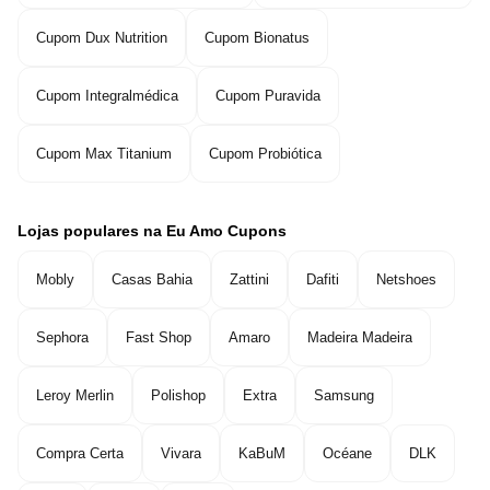
Cupom Dux Nutrition
Cupom Bionatus
Cupom Integralmédica
Cupom Puravida
Cupom Max Titanium
Cupom Probiótica
Lojas populares na Eu Amo Cupons
Mobly
Casas Bahia
Zattini
Dafiti
Netshoes
Sephora
Fast Shop
Amaro
Madeira Madeira
Leroy Merlin
Polishop
Extra
Samsung
Compra Certa
Vivara
KaBuM
Océane
DLK