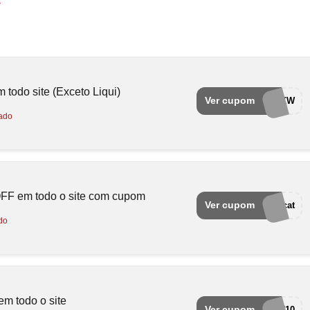
todo site (Exceto Liqui)
Ver cupom
EUAMOCUPONSCKW
ado
OFF em todo o site com cupom
Ver cupom
15off-mrcat
do
 todo o site
Ver cupom
MRCAT10