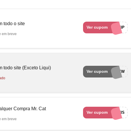
 todo o site
Ver cupom
MRCATVIP
e em breve
todo site (Exceto Liqui)
Ver cupom
EUAMOCUPONSCKW
ado
ualquer Compra Mr. Cat
Ver cupom
OPTIMISEFRETEGRATIS
e em breve