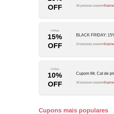
OFF
46 pessoas usaram
Expira
Código
BLACK FRIDAY: 15% 
15%
OFF
24 pessoas usaram
Expira
Código
Cupom Mr. Cat de p
10%
OFF
36 pessoas usaram
Expira
Cupons mais populares