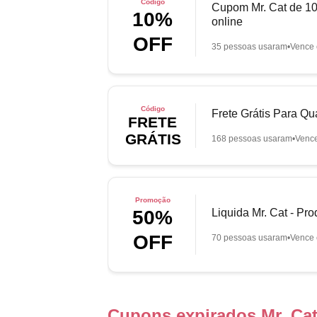
Código
Cupom Mr. Cat de 10
10%
online
OFF
35 pessoas usaram
Vence 
Código
Frete Grátis Para Q
FRETE
GRÁTIS
168 pessoas usaram
Venc
Promoção
Liquida Mr. Cat - Pr
50%
OFF
70 pessoas usaram
Vence 
Cupons expirados Mr. Ca