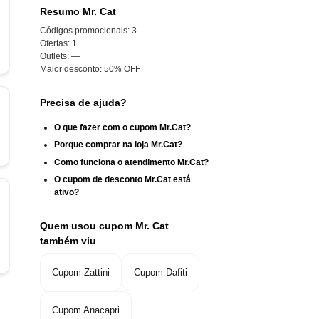
Resumo Mr. Cat
Códigos promocionais:
3
Ofertas:
1
Outlets:
—
Maior desconto:
50% OFF
Precisa de ajuda?
O que fazer com o cupom Mr.Cat?
Porque comprar na loja Mr.Cat?
Como funciona o atendimento Mr.Cat?
O cupom de desconto Mr.Cat está
ativo?
Quem usou cupom Mr. Cat
também viu
Cupom Zattini
Cupom Dafiti
Cupom Anacapri