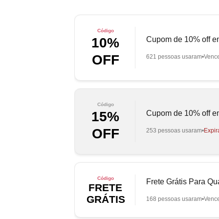
Código
Cupom de 10% off em
10%
OFF
621 pessoas usaram
Venc
Código
Cupom de 10% off em 
15%
OFF
253 pessoas usaram
Expir
Código
Frete Grátis Para Q
FRETE
GRÁTIS
168 pessoas usaram
Venc