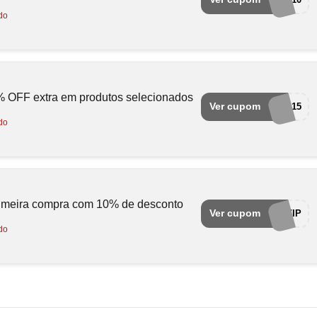
do
OFF extra em produtos selecionados
Ver cupom
EXTRA15
do
rimeira compra com 10% de desconto
Ver cupom
MRCATVIP
do