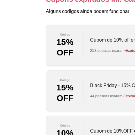
Alguns códigos ainda podem funcionar
Código
Cupom de 10% off em 
15%
OFF
253 pessoas usaram
Expir
Código
Black Friday - 15% 
15%
OFF
44 pessoas usaram
Expira
Código
Cupom de 10%OFF em
10%