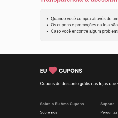
Quando você compra através de um 
Os cupons e promoções da loja são f
Caso você encontre algum problema 
Cupons de desconto grátis nas lojas que
Sobre o Eu Amo Cupons
Suporte
Sobre nós
Perguntas