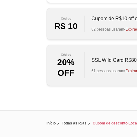
Cupom de R$10 off e
Código
R$ 10
82 pessoas usaram
Expira
Código
SSL Wild Card R$80
20%
OFF
51 pessoas usaram
Expira
Início
Todas as lojas
Cupom de desconto Loc