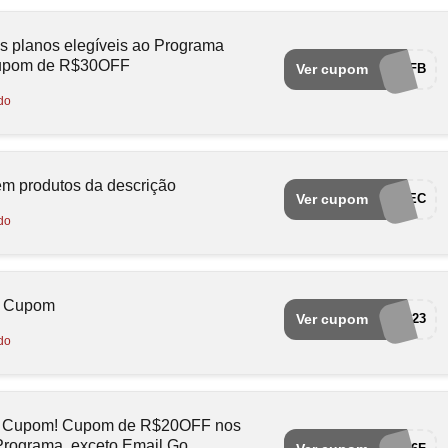
is planos elegíveis ao Programa
cupom de R$30OFF
Ver cupom
BLACKB87FB
do
m produtos da descrição
Ver cupom
EA10CA2EEC
do
o Cupom
Ver cupom
AP20A01923
do
 Cupom! Cupom de R$20OFF nos
Programa, exceto Email Go.