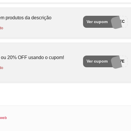
m produtos da descrição
Ver cupom
EA10CA2EEC
do
 ou 20% OFF usando o cupom!
Ver cupom
AP802CE97E
do
aweb