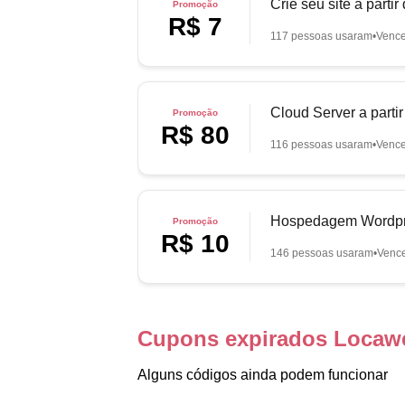
Crie seu site a parti
Promoção
R$ 7
117 pessoas usaram
Vence
Cloud Server a parti
Promoção
R$ 80
116 pessoas usaram
Vence
Hospedagem Wordpres
Promoção
R$ 10
146 pessoas usaram
Venc
Cupons expirados Locaw
Alguns códigos ainda podem funcionar