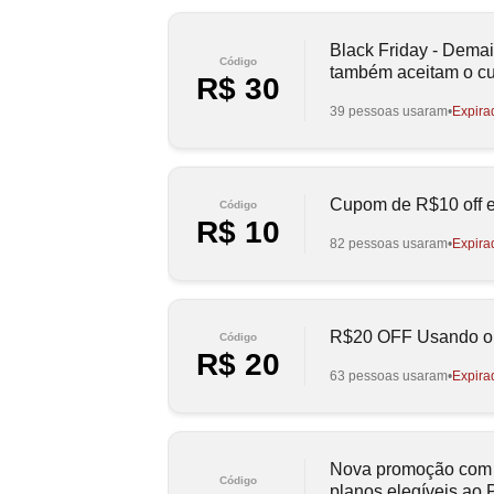
Black Friday - Dema
Código
também aceitam o 
R$ 30
39 pessoas usaram
Expira
Cupom de R$10 off e
Código
R$ 10
82 pessoas usaram
Expira
R$20 OFF Usando 
Código
R$ 20
63 pessoas usaram
Expira
Nova promoção com
Código
planos elegíveis ao 