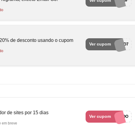
Ver cupom
20OFFD506F
do
20% de desconto usando o cupom
Ver cupom
RVDLW023D7
do
or de sites por 15 dias
Ver cupom
LINK CUPONADO
e em breve