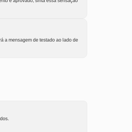
ento é aprovado, sinta essa sensação
rá a mensagem de testado ao lado de
ados.