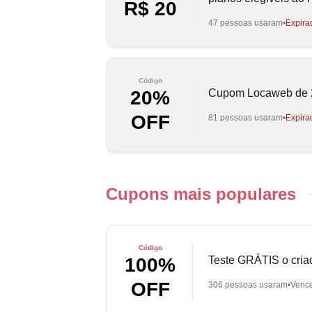
R$ 20
47 pessoas usaram
Expira
Código
Cupom Locaweb de 
20%
OFF
81 pessoas usaram
Expira
Cupons mais populares
Código
Teste GRÁTIS o criad
100%
OFF
306 pessoas usaram
Venc