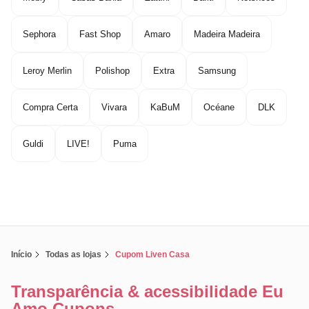
Sephora
Fast Shop
Amaro
Madeira Madeira
Leroy Merlin
Polishop
Extra
Samsung
Compra Certa
Vivara
KaBuM
Océane
DLK
Guldi
LIVE!
Puma
Início
Todas as lojas
Cupom Liven Casa
Transparência & acessibilidade Eu
Amo Cupons