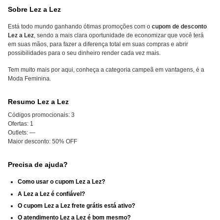
Sobre Lez a Lez
Está todo mundo ganhando ótimas promoções com o
cupom de desconto
Lez a Lez
, sendo a mais clara oportunidade de economizar que você terá
em suas mãos, para fazer a diferença total em suas compras e abrir
possibilidades para o seu dinheiro render cada vez mais.
Tem muito mais por aqui, conheça a categoria campeã em vantagens, é a
Moda Feminina.
Resumo Lez a Lez
Códigos promocionais:
3
Ofertas:
1
Outlets:
—
Maior desconto:
50% OFF
Precisa de ajuda?
Como usar o cupom Lez a Lez?
A Lez a Lez é confiável?
O cupom Lez a Lez frete grátis está ativo?
O atendimento Lez a Lez é bom mesmo?