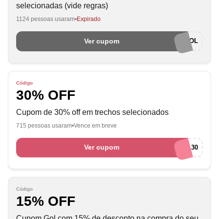
selecionadas (vide regras)
1124 pessoas usaram
Expirado
Ver cupom
CPA15GOL
Código
30% OFF
Cupom de 30% off em trechos selecionados
715 pessoas usaram
Vence em breve
Ver cupom
FERIASGOL30
Código
15% OFF
Cupom Gol com 15% de desconto na compra do seu