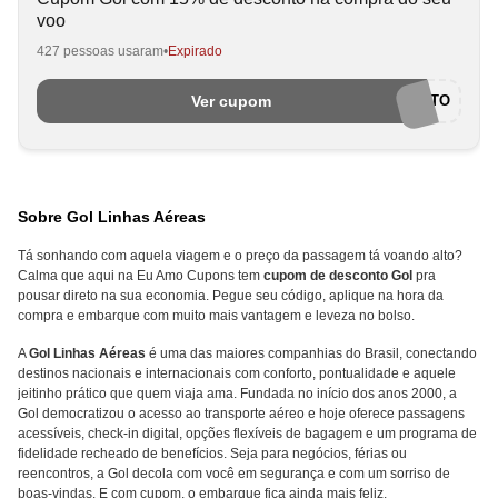
voo
427 pessoas usaram
Expirado
Ver cupom
VOEBONITO
Sobre Gol Linhas Aéreas
Tá sonhando com aquela viagem e o preço da passagem tá voando alto?
Calma que aqui na Eu Amo Cupons tem
cupom de desconto Gol
pra
pousar direto na sua economia. Pegue seu código, aplique na hora da
compra e embarque com muito mais vantagem e leveza no bolso.
A
Gol Linhas Aéreas
é uma das maiores companhias do Brasil, conectando
destinos nacionais e internacionais com conforto, pontualidade e aquele
jeitinho prático que quem viaja ama. Fundada no início dos anos 2000, a
Gol democratizou o acesso ao transporte aéreo e hoje oferece passagens
acessíveis, check-in digital, opções flexíveis de bagagem e um programa de
fidelidade recheado de benefícios. Seja para negócios, férias ou
reencontros, a Gol decola com você em segurança e com um sorriso de
boas-vindas. E com cupom, o embarque fica ainda mais feliz.