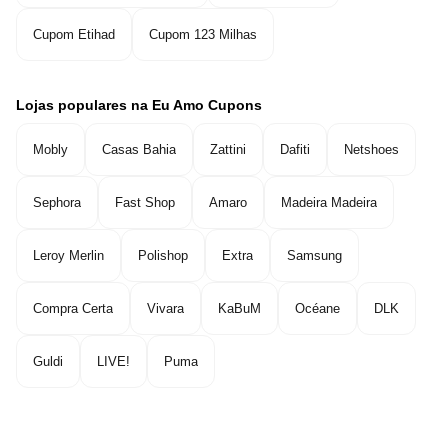
Cupom Etihad
Cupom 123 Milhas
Lojas populares na Eu Amo Cupons
Mobly
Casas Bahia
Zattini
Dafiti
Netshoes
Sephora
Fast Shop
Amaro
Madeira Madeira
Leroy Merlin
Polishop
Extra
Samsung
Compra Certa
Vivara
KaBuM
Océane
DLK
Guldi
LIVE!
Puma