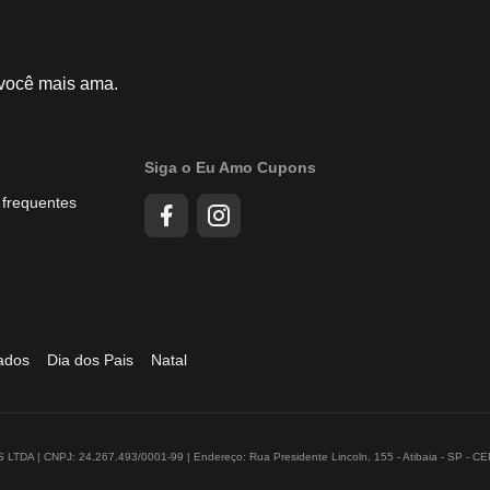
 você mais ama.
Siga o Eu Amo Cupons
 frequentes
ados
Dia dos Pais
Natal
DA | CNPJ: 24.267.493/0001-99 | Endereço: Rua Presidente Lincoln, 155 - Atibaia - SP - C