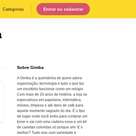
Categorias
Entrar ou cadastrar
a
Sobre Gimba
A Gimba é a queridinha de quem adora
organização, tecnologia e tudo o que faz
um escritório funcionar como um relógio.
Com mais de 20 anos de história, a loja se
especializou em papelaria, informática,
móveis, limpeza e até itens de café para
aquele momento sagrado do dia. É o tipo
de lugar onde você entra para comprar um
toner e sai com uma cadeira nova e um kit
de canetas coloridas só porque sim. E o
melhor? Tudo isso com variedade e