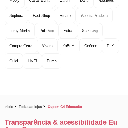
Mobly
Casas Bahia
Zattini
Dafiti
Netshoes
Sephora
Fast Shop
Amaro
Madeira Madeira
Leroy Merlin
Polishop
Extra
Samsung
Compra Certa
Vivara
KaBuM
Océane
DLK
Guldi
LIVE!
Puma
Início
Todas as lojas
Cupom G4 Educação
Transparência & acessibilidade Eu