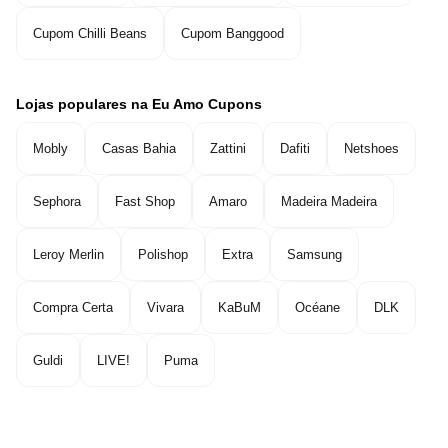
Cupom Chilli Beans
Cupom Banggood
Lojas populares na Eu Amo Cupons
Mobly
Casas Bahia
Zattini
Dafiti
Netshoes
Sephora
Fast Shop
Amaro
Madeira Madeira
Leroy Merlin
Polishop
Extra
Samsung
Compra Certa
Vivara
KaBuM
Océane
DLK
Guldi
LIVE!
Puma