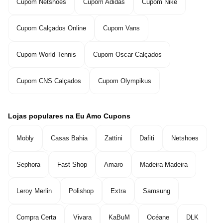
Cupom Netshoes
Cupom Adidas
Cupom Nike
Cupom Calçados Online
Cupom Vans
Cupom World Tennis
Cupom Oscar Calçados
Cupom CNS Calçados
Cupom Olympikus
Lojas populares na Eu Amo Cupons
Mobly
Casas Bahia
Zattini
Dafiti
Netshoes
Sephora
Fast Shop
Amaro
Madeira Madeira
Leroy Merlin
Polishop
Extra
Samsung
Compra Certa
Vivara
KaBuM
Océane
DLK