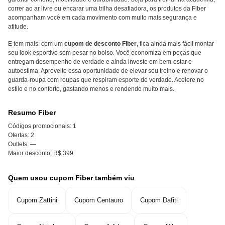
correr ao ar livre ou encarar uma trilha desafiadora, os produtos da Fiber
acompanham você em cada movimento com muito mais segurança e
atitude.
E tem mais: com um
cupom de desconto Fiber
, fica ainda mais fácil montar
seu look esportivo sem pesar no bolso. Você economiza em peças que
entregam desempenho de verdade e ainda investe em bem-estar e
autoestima. Aproveite essa oportunidade de elevar seu treino e renovar o
guarda-roupa com roupas que respiram esporte de verdade. Acelere no
estilo e no conforto, gastando menos e rendendo muito mais.
Resumo Fiber
Códigos promocionais:
1
Ofertas:
2
Outlets:
—
Maior desconto:
R$ 399
Quem usou cupom Fiber também viu
Cupom Zattini
Cupom Centauro
Cupom Dafiti