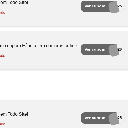
m Todo Site!
Ver cupom
OLA25
ado
m o cupom Fábula, em compras online
Ver cupom
OLA20
ado
m Todo Site!
Ver cupom
OLA25
ado