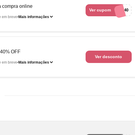
 compra online
Ver cupom
ola40
e em breve
Mais informações
é 40% OFF
Ver desconto
e em breve
Mais informações