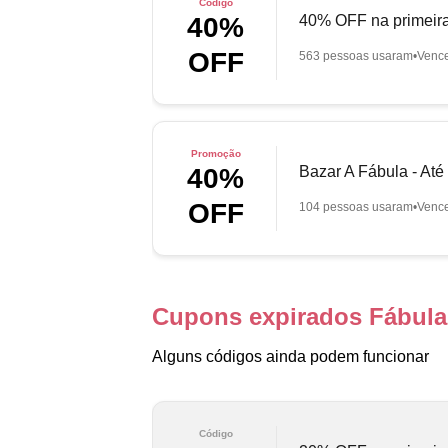
Código
40% OFF na primeira
40%
OFF
563 pessoas usaram
Venc
Promoção
Bazar A Fábula - At
40%
OFF
104 pessoas usaram
Venc
Cupons expirados Fábula
Alguns códigos ainda podem funcionar
Código