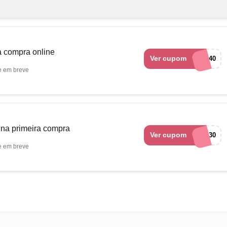
 compra online
Ver cupom
ola40
e em breve
a primeira compra
Ver cupom
OLA30
e em breve