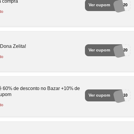
a compra
Ver cupom
OLA20
do
Dona Zelita!
Ver cupom
QUERO20
do
é 60% de desconto no Bazar +10% de
cupom
Ver cupom
MAIS10
do