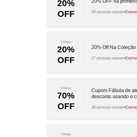
20% OFF na primeir
20%
OFF
39 pessoas usaram
Expira
Código
20% Off Na Coleção 
20%
OFF
27 pessoas usaram
Expira
Código
Cupom Fábula de at
70%
desconto usando o 
OFF
38 pessoas usaram
Expira
Código