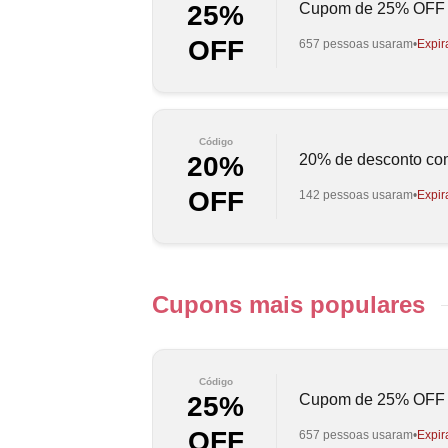
Cupom de 25% OFF e
25%
OFF
657 pessoas usaram
Expir
Código
20% de desconto co
20%
OFF
142 pessoas usaram
Expir
Cupons mais populares
Código
Cupom de 25% OFF e
25%
OFF
657 pessoas usaram
Expir