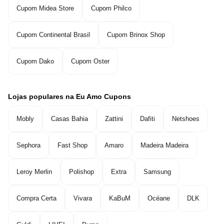
Cupom Midea Store
Cupom Philco
Cupom Continental Brasil
Cupom Brinox Shop
Cupom Dako
Cupom Oster
Lojas populares na Eu Amo Cupons
Mobly
Casas Bahia
Zattini
Dafiti
Netshoes
Sephora
Fast Shop
Amaro
Madeira Madeira
Leroy Merlin
Polishop
Extra
Samsung
Compra Certa
Vivara
KaBuM
Océane
DLK