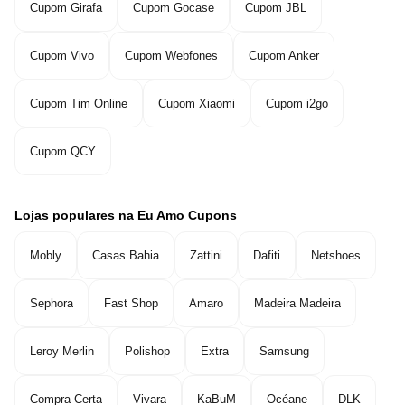
Cupom Girafa
Cupom Gocase
Cupom JBL
Cupom Vivo
Cupom Webfones
Cupom Anker
Cupom Tim Online
Cupom Xiaomi
Cupom i2go
Cupom QCY
Lojas populares na Eu Amo Cupons
Mobly
Casas Bahia
Zattini
Dafiti
Netshoes
Sephora
Fast Shop
Amaro
Madeira Madeira
Leroy Merlin
Polishop
Extra
Samsung
Compra Certa
Vivara
KaBuM
Océane
DLK