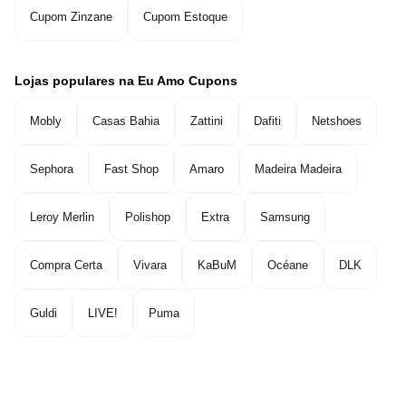
Cupom Zinzane
Cupom Estoque
Lojas populares na Eu Amo Cupons
Mobly
Casas Bahia
Zattini
Dafiti
Netshoes
Sephora
Fast Shop
Amaro
Madeira Madeira
Leroy Merlin
Polishop
Extra
Samsung
Compra Certa
Vivara
KaBuM
Océane
DLK
Guldi
LIVE!
Puma