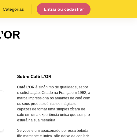
Categorias
Entrar ou cadastrar
L’OR
Sobre Café L’OR
Café L’OR
é sinônimo de qualidade, sabor
e sofisticação. Criado na França em 1992, a
marca impressiona os amantes de café com
os seus produtos únicos e mágicos,
capazes de tornar uma simples xícara de
café em uma experiência única que sempre
estará na sua memória.
Se você é um apaixonado por essa bebida
tão marcante e única, não deixe de conferir