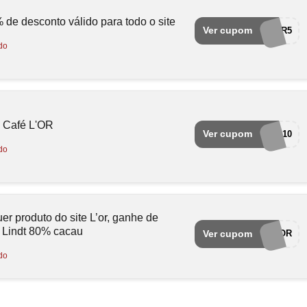
de desconto válido para todo o site
Ver cupom
EUAMOCUPONSLOR5
do
 Café L'OR
Ver cupom
PASCOA10
do
r produto do site L’or, ganhe de
 Lindt 80% cacau
Ver cupom
BRINDECAFELOR
do