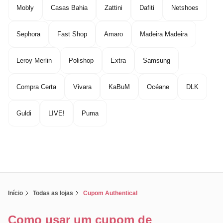
Mobly
Casas Bahia
Zattini
Dafiti
Netshoes
Sephora
Fast Shop
Amaro
Madeira Madeira
Leroy Merlin
Polishop
Extra
Samsung
Compra Certa
Vivara
KaBuM
Océane
DLK
Guldi
LIVE!
Puma
Início
Todas as lojas
Cupom Authentical
Como usar um cupom de