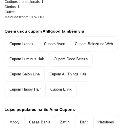
Códigos promocionais:
1
Ofertas:
1
Outlets:
—
Maior desconto:
20% OFF
Quem usou cupom Afillgood também viu
Cupom Ikesaki
Cupom Avon
Cupom Beleza na Web
Cupom Luminus Hair
Cupom Doce Beleza
Cupom Salon Line
Cupom All Things Hair
Cupom Happy Hair
Cupom Ervik
Lojas populares na Eu Amo Cupons
Mobly
Casas Bahia
Zattini
Dafiti
Netshoes