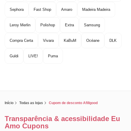
Sephora
Fast Shop
Amaro
Madeira Madeira
Leroy Merlin
Polishop
Extra
Samsung
Compra Certa
Vivara
KaBuM
Océane
DLK
Guldi
LIVE!
Puma
Início
Todas as lojas
Cupom de desconto Afillgood
Transparência & acessibilidade Eu
Amo Cupons