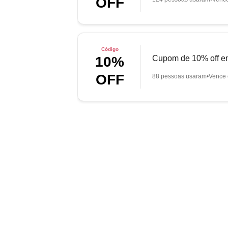
OFF
Código
Cupom de 10% off em
10%
OFF
88 pessoas usaram
Vence 