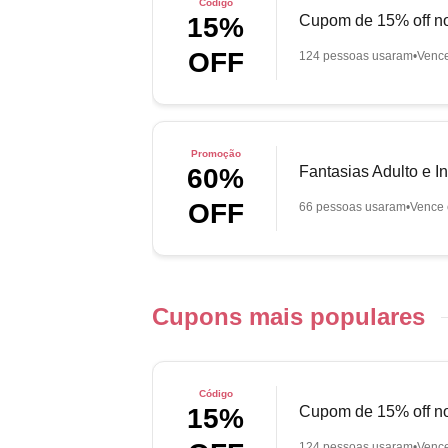
Código
Cupom de 15% off no
15%
OFF
124 pessoas usaram
Venc
Promoção
Fantasias Adulto e In
60%
OFF
66 pessoas usaram
Vence 
Cupons mais populares
Código
Cupom de 15% off no
15%
124 pessoas usaram
Venc