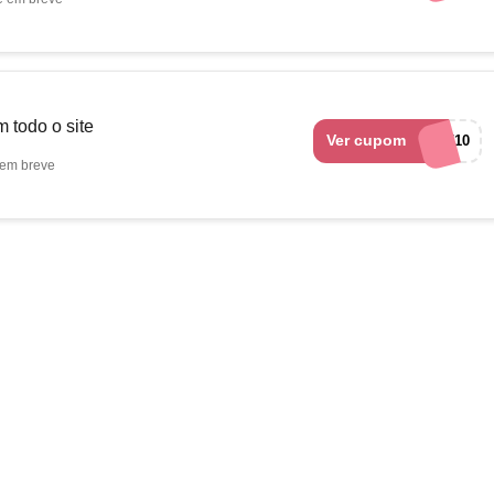
 todo o site
Ver cupom
OFF10
em breve