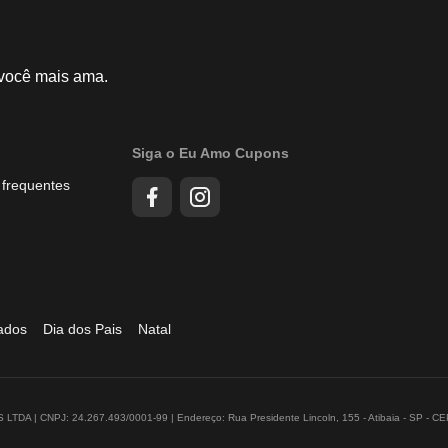
 você mais ama.
Siga o Eu Amo Cupons
 frequentes
ados
Dia dos Pais
Natal
DA | CNPJ: 24.267.493/0001-99 | Endereço: Rua Presidente Lincoln, 155 - Atibaia - SP - C