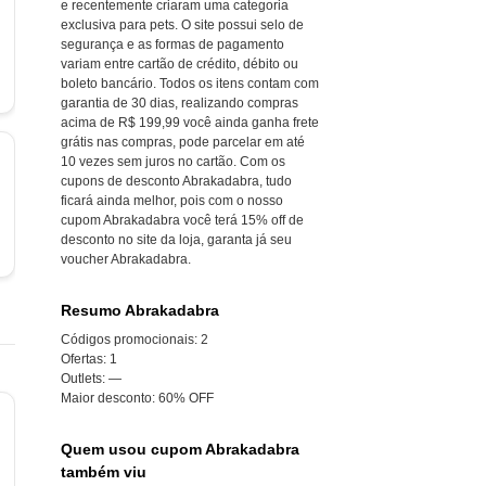
e recentemente criaram uma categoria
exclusiva para pets. O site possui selo de
segurança e as formas de pagamento
variam entre cartão de crédito, débito ou
boleto bancário. Todos os itens contam com
garantia de 30 dias, realizando compras
acima de R$ 199,99 você ainda ganha frete
grátis nas compras, pode parcelar em até
10 vezes sem juros no cartão. Com os
cupons de desconto Abrakadabra, tudo
ficará ainda melhor, pois com o nosso
cupom Abrakadabra você terá 15% off de
desconto no site da loja, garanta já seu
voucher Abrakadabra.
Resumo Abrakadabra
Códigos promocionais:
2
Ofertas:
1
Outlets:
—
Maior desconto:
60% OFF
Quem usou cupom Abrakadabra
também viu