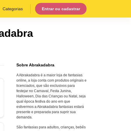
Categorias
Entrar ou cadastrar
adabra
Sobre Abrakadabra
A Abrakadabra é a maior loja de fantasias
online, a loja conta com produtos originais e
licenciados, que são exclusivos para
festejar no Carnaval, Festa Junina,
Halloween, Dia das Crianças ou Natal, seja
qual época festiva do ano em que
estivermos a Abrakadabra fantasias estará
presente e preparada para suprir sua
demanda.
São fantasias para adultos, crianças, bebês